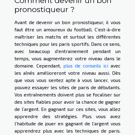
Comment devenir un bon
pronostiqueur ?
Avant de devenir un bon pronostiqueur, il vous
faut être un amoureux du football. C’est-à-dire
maîtriser les matchs et surtout les différentes
techniques pour les paris sportifs. Dans ce sens,
avec beaucoup d’entrainement pendant un
temps, vous augmenterez votre niveau dans le
domaine. Cependant,
plus de conseils ici
avec
les aînés amélioreront votre niveau aussi. Dès
que vous vous sentez apte à vous lancer, vous
pouvez essayer les sites de paris de débutants.
Vos entraînements doivent plus se focaliser sur
des sites fiables pour avoir la chance de gagner
de l’argent. En gagnant sur ces sites, vous allez
apprendre des stratégies. Plus vous avez
l’habitude de jouer en gagnant de l’argent vous
apprendrez plus avec les techniques de paris.