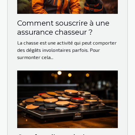
Comment souscrire à une
assurance chasseur ?
La chasse est une activité qui peut comporter
des dégâts involontaires parfois. Pour
surmonter cela...