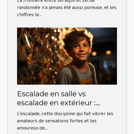
pratique
randonnée n’a jamais été aussi poreuse, et les
chiffres le...
Escalade en salle vs
escalade en extérieur :
avantages et défis
L'escalade, cette discipline qui fait vibrer les
amateurs de sensations fortes et les
amoureux de...