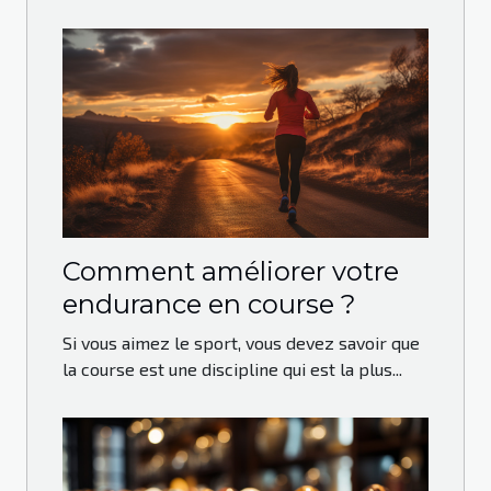
Comment améliorer votre
endurance en course ?
Si vous aimez le sport, vous devez savoir que
la course est une discipline qui est la plus...