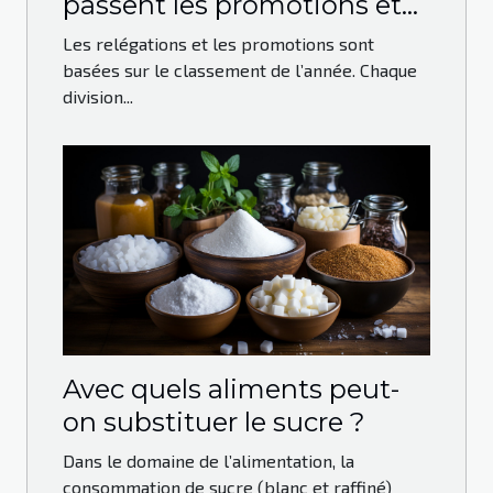
passent les promotions et
les relégations ?
Les relégations et les promotions sont
basées sur le classement de l’année. Chaque
division...
Avec quels aliments peut-
on substituer le sucre ?
Dans le domaine de l’alimentation, la
consommation de sucre (blanc et raffiné)