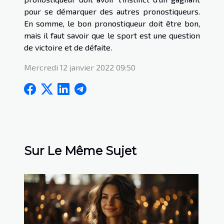
pour se démarquer des autres pronostiqueurs.
En somme, le bon pronostiqueur doit être bon,
mais il faut savoir que le sport est une question
de victoire et de défaite.
Mercredi 12 janvier 2022 09:50
Sur Le Même Sujet