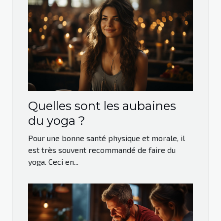
Quelles sont les aubaines
du yoga ?
Pour une bonne santé physique et morale, il
est très souvent recommandé de faire du
yoga. Ceci en...