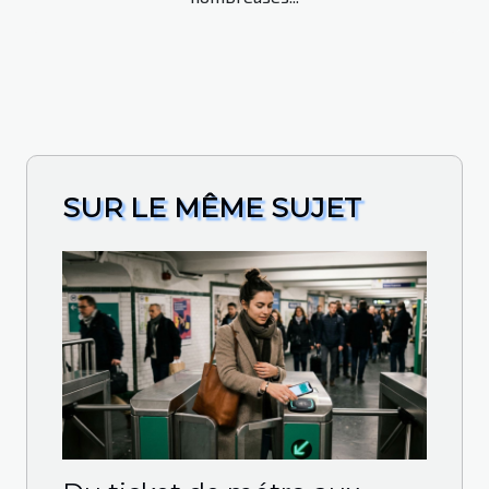
SUR LE MÊME SUJET