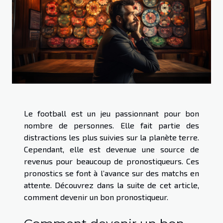
Le football est un jeu passionnant pour bon
nombre de personnes. Elle fait partie des
distractions les plus suivies sur la planète terre.
Cependant, elle est devenue une source de
revenus pour beaucoup de pronostiqueurs. Ces
pronostics se font à l’avance sur des matchs en
attente. Découvrez dans la suite de cet article,
comment devenir un bon pronostiqueur.