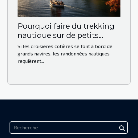
Pourquoi faire du trekking
nautique sur de petits
voiliers ?
Si les croisières côtières se font à bord de
grands navires, les randonnées nautiques
requièrent...