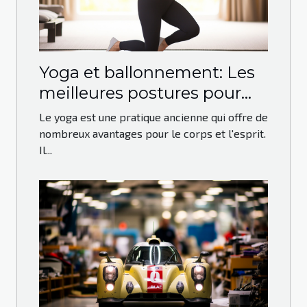
Yoga et ballonnement: Les
meilleures postures pour
soulager le ventre gonflé
Le yoga est une pratique ancienne qui offre de
nombreux avantages pour le corps et l'esprit.
Il...