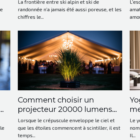
mode d’acquisition sur la
av
La frontière entre ski alpin et ski de
L'es
pratique
te
randonnée n’a jamais été aussi poreuse, et les
amat
chiffres le...
amou
Comment choisir un
Yo
projecteur 20000 lumens
me
pour vos événements en
so
Lorsque le crépuscule enveloppe le ciel et
Le y
plein air
le
que les étoiles commencent à scintiller, il est
nomb
temps...
Il...