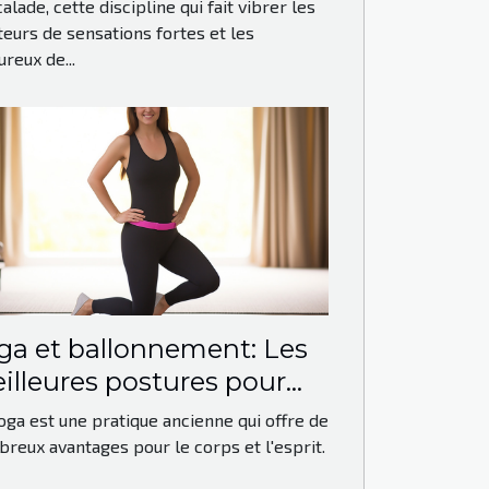
antages et défis
calade, cette discipline qui fait vibrer les
eurs de sensations fortes et les
reux de...
ga et ballonnement: Les
illeures postures pour
ulager le ventre gonflé
oga est une pratique ancienne qui offre de
reux avantages pour le corps et l'esprit.