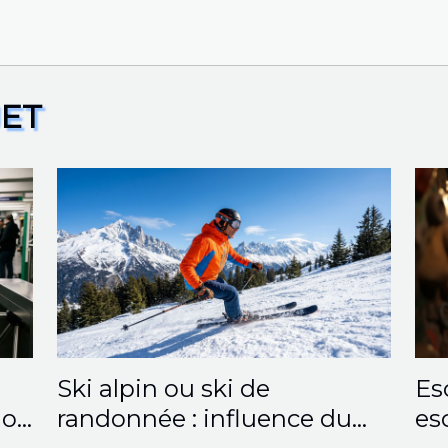
JET
Ski alpin ou ski de
Es
uoi
randonnée : influence du
es