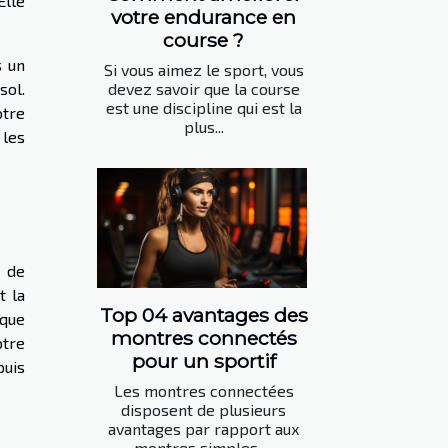
Elle
votre endurance en
course ?
s un
Si vous aimez le sport, vous
sol.
devez savoir que la course
est une discipline qui est la
otre
plus...
 les
t de
t la
Top 04 avantages des
 que
montres connectés
otre
pour un sportif
puis
Les montres connectées
disposent de plusieurs
avantages par rapport aux
montres simples. ...