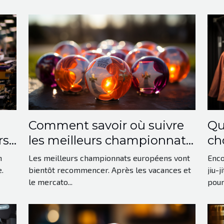
Comment savoir où suivre
Qu
rse
les meilleurs championnats
ch
européens ?
Jit
n
Les meilleurs championnats européens vont
Enco
.
bientôt recommencer. Après les vacances et
jiu-
le mercato...
pour.