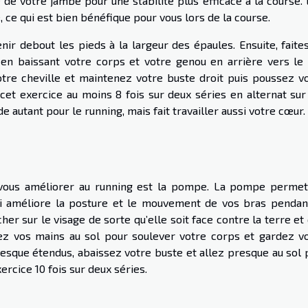
 de votre jambe pour une stabilité plus efficace à la course. 
ce qui est bien bénéfique pour vous lors de la course.
tenir debout les pieds à la largeur des épaules. Ensuite, faite
en baissant votre corps et votre genou en arrière vers le 
tre cheville et maintenez votre buste droit puis poussez v
 cet exercice au moins 8 fois sur deux séries en alternat sur
 autant pour le running, mais fait travailler aussi votre cœur.
à vous améliorer au running est la pompe. La pompe perme
ui améliore la posture et le mouvement de vos bras pendan
ucher sur le visage de sorte qu’elle soit face contre la terre et
ttez vos mains au sol pour soulever votre corps et gardez v
resque étendus, abaissez votre buste et allez presque au sol 
cice 10 fois sur deux séries.