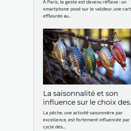
le paiement sans contact
À Paris, le geste est devenu réflexe : un
s’impose à Paris
smartphone posé sur le valideur, une car
effleurée au...
La saisonnalité et son
influence sur le choix des
leurres de pêche
La pêche, une activité saisonnière par
excellence, est fortement influencée par 
cycle des...