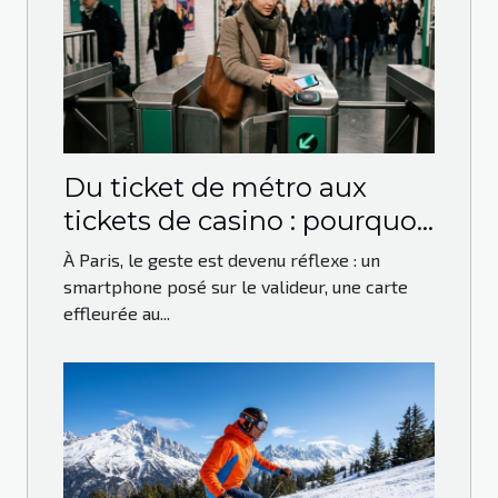
Du ticket de métro aux
tickets de casino : pourquoi
le paiement sans contact
À Paris, le geste est devenu réflexe : un
s’impose à Paris
smartphone posé sur le valideur, une carte
effleurée au...