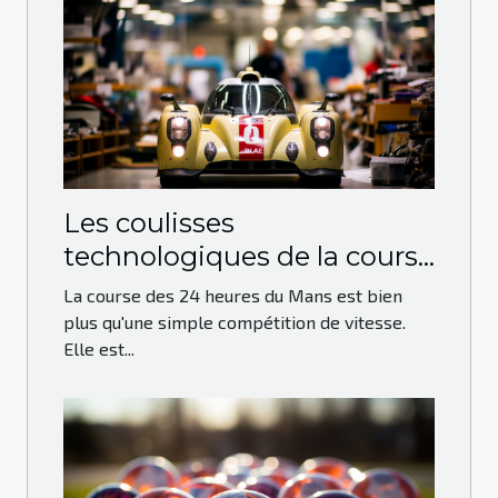
Les coulisses
technologiques de la course
des 24 heures du Mans
La course des 24 heures du Mans est bien
plus qu'une simple compétition de vitesse.
Elle est...