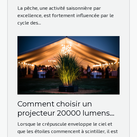
leurres de pêche
La pêche, une activité saisonnière par
excellence, est fortement influencée par le
cycle des...
Comment choisir un
projecteur 20000 lumens
pour vos événements en
Lorsque le crépuscule enveloppe le ciel et
plein air
que les étoiles commencent à scintiller, il est