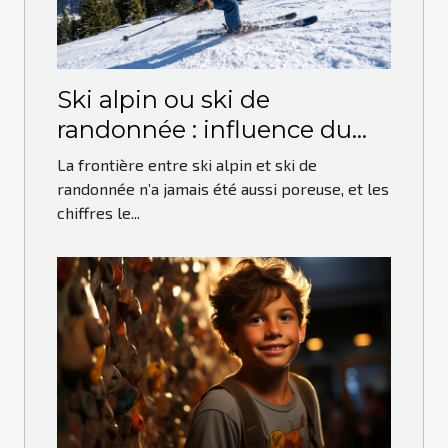
Ski alpin ou ski de
randonnée : influence du
mode d’acquisition sur la
La frontière entre ski alpin et ski de
pratique
randonnée n’a jamais été aussi poreuse, et les
chiffres le...