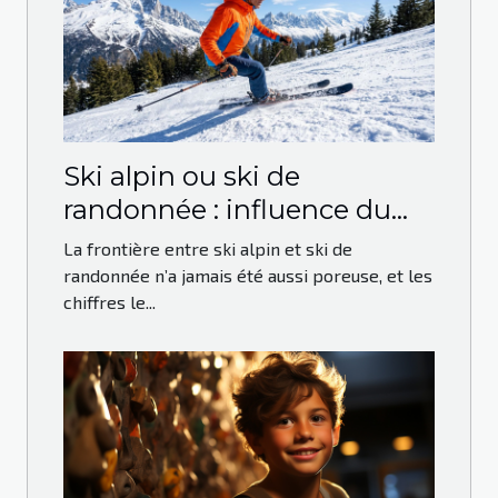
Ski alpin ou ski de
randonnée : influence du
mode d’acquisition sur la
La frontière entre ski alpin et ski de
pratique
randonnée n’a jamais été aussi poreuse, et les
chiffres le...