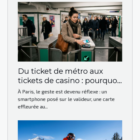
Du ticket de métro aux
tickets de casino : pourquoi
le paiement sans contact
À Paris, le geste est devenu réflexe : un
s’impose à Paris
smartphone posé sur le valideur, une carte
effleurée au...