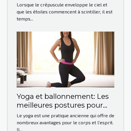
pour vos événements en
Lorsque le crépuscule enveloppe le ciel et
plein air
que les étoiles commencent à scintiller, il est
temps...
Yoga et ballonnement: Les
meilleures postures pour
soulager le ventre gonflé
Le yoga est une pratique ancienne qui offre de
nombreux avantages pour le corps et l'esprit.
Il...