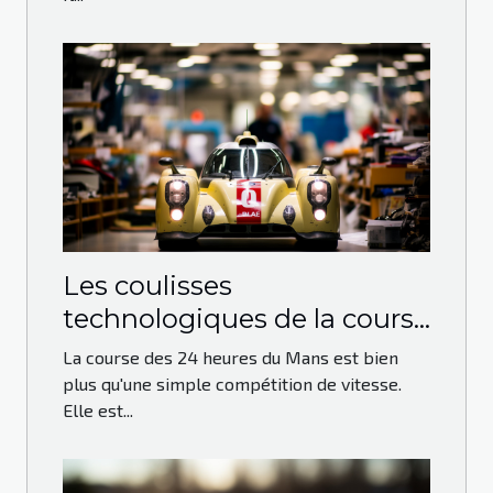
Les coulisses
technologiques de la course
des 24 heures du Mans
La course des 24 heures du Mans est bien
plus qu'une simple compétition de vitesse.
Elle est...