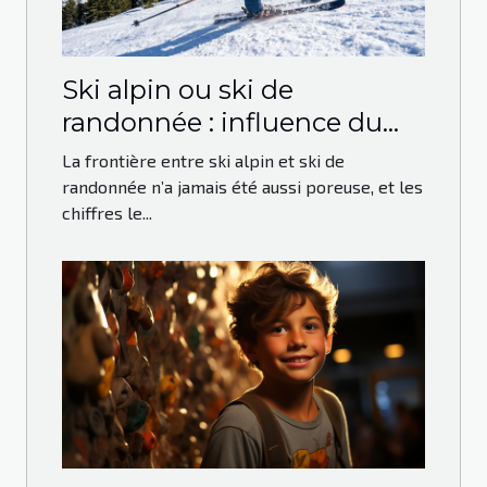
Ski alpin ou ski de
randonnée : influence du
mode d’acquisition sur la
La frontière entre ski alpin et ski de
pratique
randonnée n’a jamais été aussi poreuse, et les
chiffres le...