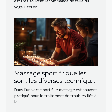
est très souvent recommandé de faire du
yoga. Ceci en...
Massage sportif : quelles
sont les diverses techniques
qui peuvent être utilisées ?
Dans l’univers sportif, le massage est souvent
pratiqué pour le traitement de troubles liés à
la...