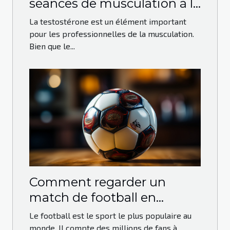
séances de musculation à la
prise de Testo-max ?
La testostérone est un élément important
pour les professionnelles de la musculation.
Bien que le...
Comment regarder un
match de football en
direct?
Le football est le sport le plus populaire au
monde. Il compte des millions de fans à