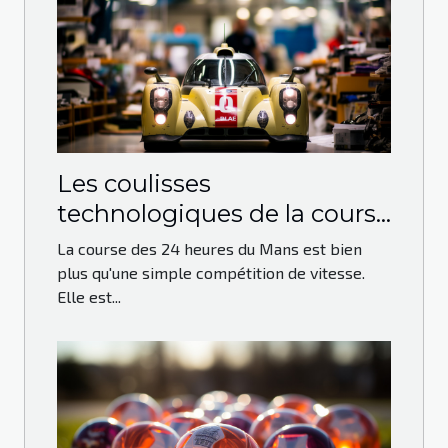
Les coulisses
technologiques de la course
des 24 heures du Mans
La course des 24 heures du Mans est bien
plus qu'une simple compétition de vitesse.
Elle est...