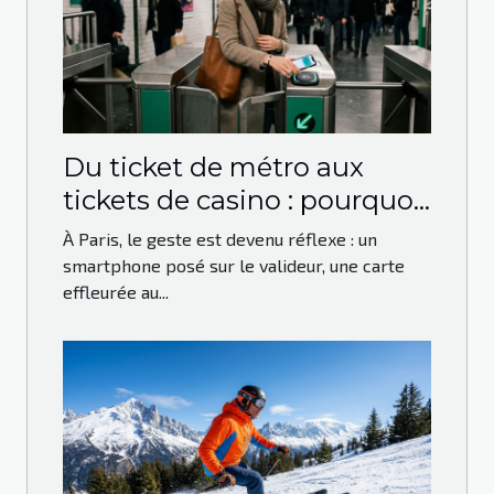
Du ticket de métro aux
tickets de casino : pourquoi
le paiement sans contact
À Paris, le geste est devenu réflexe : un
s’impose à Paris
smartphone posé sur le valideur, une carte
effleurée au...