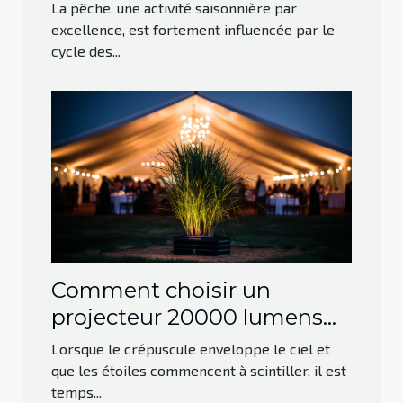
leurres de pêche
La pêche, une activité saisonnière par
excellence, est fortement influencée par le
cycle des...
Comment choisir un
projecteur 20000 lumens
pour vos événements en
Lorsque le crépuscule enveloppe le ciel et
plein air
que les étoiles commencent à scintiller, il est
temps...