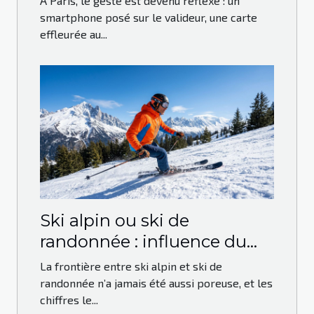
À Paris, le geste est devenu réflexe : un
s’impose à Paris
smartphone posé sur le valideur, une carte
effleurée au...
Ski alpin ou ski de
randonnée : influence du
mode d’acquisition sur la
La frontière entre ski alpin et ski de
pratique
randonnée n’a jamais été aussi poreuse, et les
chiffres le...