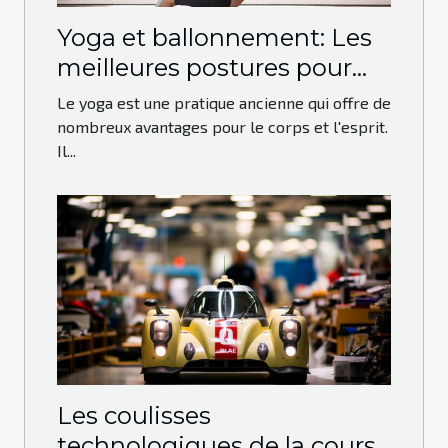
Yoga et ballonnement: Les
meilleures postures pour
soulager le ventre gonflé
Le yoga est une pratique ancienne qui offre de
nombreux avantages pour le corps et l'esprit.
Il...
Les coulisses
technologiques de la course