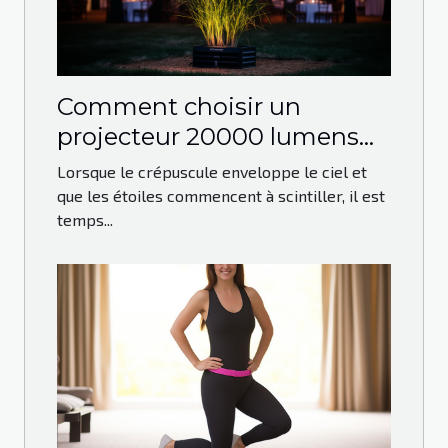
Comment choisir un
projecteur 20000 lumens
pour vos événements en
Lorsque le crépuscule enveloppe le ciel et
plein air
que les étoiles commencent à scintiller, il est
temps...