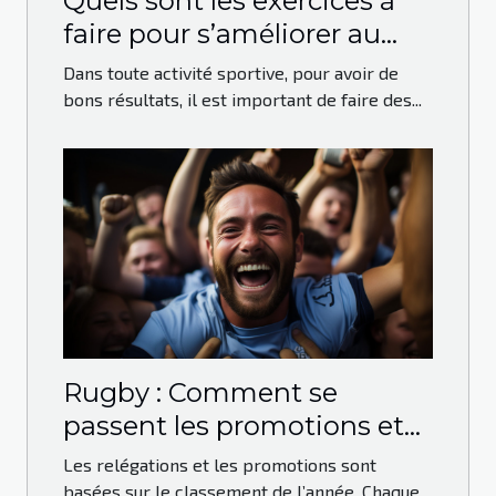
Quels sont les exercices à
faire pour s’améliorer au
running ?
Dans toute activité sportive, pour avoir de
bons résultats, il est important de faire des...
Rugby : Comment se
passent les promotions et
les relégations ?
Les relégations et les promotions sont
basées sur le classement de l’année. Chaque