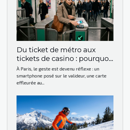
Du ticket de métro aux
tickets de casino : pourquoi
le paiement sans contact
À Paris, le geste est devenu réflexe : un
s’impose à Paris
smartphone posé sur le valideur, une carte
effleurée au...