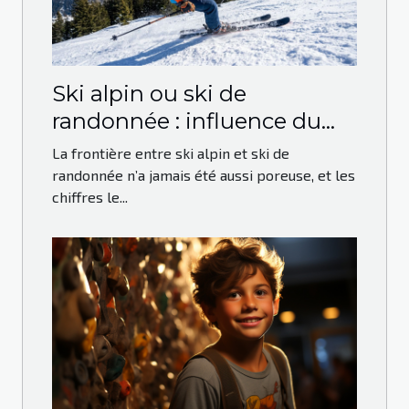
Ski alpin ou ski de
randonnée : influence du
mode d’acquisition sur la
La frontière entre ski alpin et ski de
pratique
randonnée n’a jamais été aussi poreuse, et les
chiffres le...