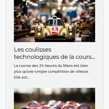
Les coulisses
technologiques de la course
des 24 heures du Mans
La course des 24 heures du Mans est bien
plus qu'une simple compétition de vitesse.
Elle est...