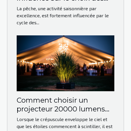
leurres de pêche
La pêche, une activité saisonnière par
excellence, est fortement influencée par le
cycle des...
Comment choisir un
projecteur 20000 lumens
pour vos événements en
Lorsque le crépuscule enveloppe le ciel et
plein air
que les étoiles commencent à scintiller, il est